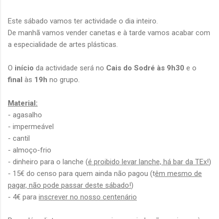
Este sábado vamos ter actividade o dia inteiro.
De manhã vamos vender canetas e à tarde vamos acabar com
a especialidade de artes plásticas.
O
início
da actividade será no
Cais do Sodré às 9h30
e o
final
às
19h
no grupo.
Material:
- agasalho
- impermeável
- cantil
- almoço-frio
- dinheiro para o lanche (
é proibido levar lanche, há bar da TEx!
)
- 15€ do censo para quem ainda não pagou (t
êm mesmo de
pagar, não pode passar deste sábado!
)
- 4€ para
inscrever no nosso centenário