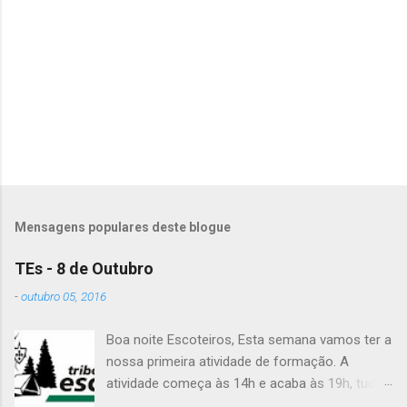
t
á
r
i
o
s
Mensagens populares deste blogue
TEs - 8 de Outubro
-
outubro 05, 2016
Boa noite Escoteiros, Esta semana vamos ter a
nossa primeira atividade de formação. A
atividade começa às 14h e acaba às 19h, tudo
no Grupo. É preciso levar uniforme completo,