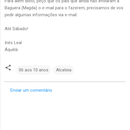
Para além disto, peço que os pais que ainda não enviaram à
Baguera (Magda) o e-mail para o fazerem, precisamos de vos
pedir algumas informações via e-mail.
Até Sábado!
Inês Leal
Áquêlà
06 aos 10 anos
Alcateia
Enviar um comentário
C
o
m
e
n