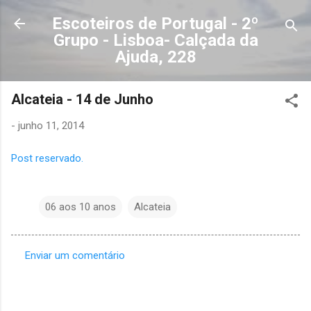
Avançar para o conteúdo principal
Escoteiros de Portugal - 2º
Grupo - Lisboa- Calçada da
Ajuda, 228
Alcateia - 14 de Junho
-
junho 11, 2014
Post reservado.
06 aos 10 anos
Alcateia
Enviar um comentário
C
o
m