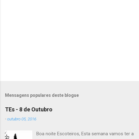
e
n
t
á
r
i
o
s
Mensagens populares deste blogue
TEs - 8 de Outubro
-
outubro 05, 2016
Boa noite Escoteiros, Esta semana vamos ter a