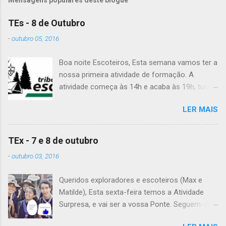
Mensagens populares deste blogue
TEs - 8 de Outubro
-
outubro 05, 2016
Boa noite Escoteiros, Esta semana vamos ter a
nossa primeira atividade de formação. A
atividade começa às 14h e acaba às 19h, tudo
no Grupo. É preciso levar uniforme completo,
LER MAIS
lanche (não pode ser dinheiro!), água, papel e
caneta. Para a Diana, a Inês, o Dawton,
Valentino e Rafael a atividade começa à 13h .
TEx - 7 e 8 de outubro
Patrulha Veado , têm de levar a Ata do último
-
outubro 03, 2016
Conselho de Guias, passada a limpo. É
OBRIGATÓRIO !! Max e Matilde , esta semana
Queridos exploradores e escoteiros (Max e
vão fazer a ponte com a TEx, vejam as
Matilde), Esta sexta-feira temos a Atividade
informações no post deles. Atenção: Ainda há
Surpresa, e vai ser a vossa Ponte. Seguem-se
patrulhas que não enviaram o projeto da
as informações sobre esta fantástica
atividade de patrulha. A data limite é Sábado,