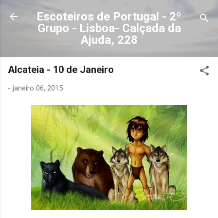
Avançar para o conteúdo principal
Escoteiros de Portugal - 2º
Grupo - Lisboa- Calçada da
Ajuda, 228
Alcateia - 10 de Janeiro
-
janeiro 06, 2015