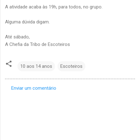
A atividade acaba às 19h, para todos, no grupo.
Alguma dúvida digam.
Até sábado,
A Chefia da Tribo de Escoteiros
10 aos 14 anos
Escoteiros
Enviar um comentário
C
o
m
e
n
t