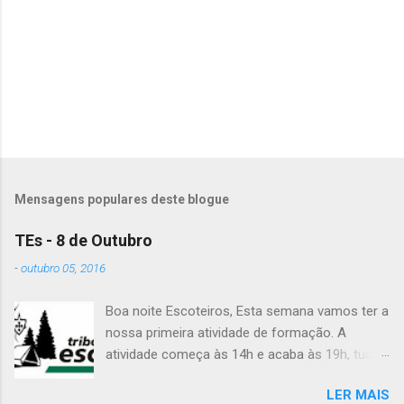
á
r
i
o
s
Mensagens populares deste blogue
TEs - 8 de Outubro
-
outubro 05, 2016
Boa noite Escoteiros, Esta semana vamos ter a
nossa primeira atividade de formação. A
atividade começa às 14h e acaba às 19h, tudo
no Grupo. É preciso levar uniforme completo,
LER MAIS
lanche (não pode ser dinheiro!), água, papel e