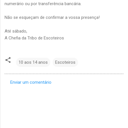
numerário ou por transferência bancária.
Não se esqueçam de confirmar a vossa presença!
Até sábado,
A Chefia da Tribo de Escoteiros
10 aos 14 anos
Escoteiros
Enviar um comentário
C
o
m
e
n