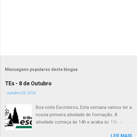
t
á
r
i
o
s
Mensagens populares deste blogue
TEs - 8 de Outubro
-
outubro 05, 2016
Boa noite Escoteiros, Esta semana vamos ter a
nossa primeira atividade de formação. A
atividade começa às 14h e acaba às 19h, tudo
no Grupo. É preciso levar uniforme completo,
LER MAIS
lanche (não pode ser dinheiro!), água, papel e