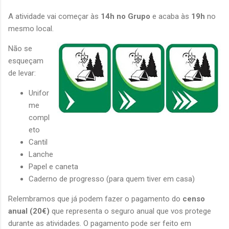
A atividade vai começar às
14h no Grupo
e acaba às
19h
no
mesmo local.
Não se
esqueçam
de levar:
Unifor
me
compl
eto
Cantil
Lanche
Papel e caneta
Caderno de progresso (para quem tiver em casa)
Relembramos que já podem fazer o pagamento do
censo
anual (20€)
que representa o seguro anual que vos protege
durante as atividades. O pagamento pode ser feito em