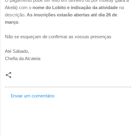
O pagamento pode ser feito em dinheiro ou por mbway
(
para a
Akelá)
com o
nome do Lobito e indicação da atividade
na
descrição
.
As inscrições estarão abertas até dia
26 de
março
.
Não se esqueçam de confirmar as vossas presenças
Até Sábado,
Chefia da Alcateia
Enviar um comentário
C
o
m
e