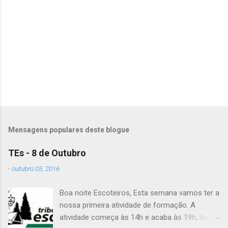
n
t
á
r
i
o
s
Mensagens populares deste blogue
TEs - 8 de Outubro
-
outubro 05, 2016
Boa noite Escoteiros, Esta semana vamos ter a
nossa primeira atividade de formação. A
atividade começa às 14h e acaba às 19h, tudo