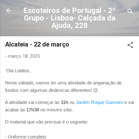
Avançar para o conteúdo principal
Escoteiros de Portugal - 2º
Grupo - Lisboa- Calçada da
Ajuda, 228
Alcateia - 22 de março
-
março 18, 2025
Olá Lobitos,
Neste sábado, vamos ter uma atividade de angariação de
fundos com algumas dinâmicas diferentes! 😉
A atividade vai começar às
11h
no
Jardim Roque Gameiro
e vai
acabar às
17h30
no mesmo sítio.
O material que vão precisar é o seguinte:
- Uniforme completo