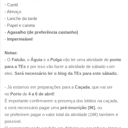
- Cantil
- Almoço
- Lanche da tarde
- Papel e caneta
-
Agasalho (de preferência castanho)
-
Impermeável
Notas:
-
O
Falcão
, o
Águia
e
a
Pulga
vão ter uma atividade de
ponte
para a TEs
e por isso vão fazer a atividade de sábado com
eles.
Será necessário ler o blog da TEs para este sábado.
- Já estamos em preparações para a
Caçada
, que vai ser
no
Porto
de
4 a 6 de abril
!
É importante confirmarem a presença dos lobitos na caçada,
e
será necessário pagar uma
pré-inscrição (9€)
, ou
se
preferirem pagar o valor total da atividade (18€) também é
possível.