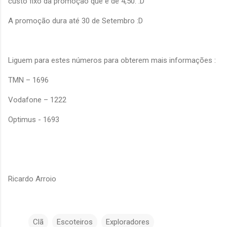
custo fixo da promoção que é de 4,50. :D
A promoção dura até 30 de Setembro :D
Liguem para estes números para obterem mais informações :
TMN – 1696
Vodafone – 1222
Optimus - 1693
Ricardo Arroio
Clã
Escoteiros
Exploradores