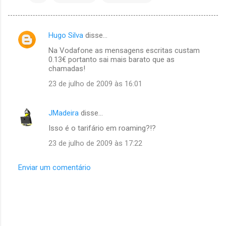
Hugo Silva
disse…
C
Na Vodafone as mensagens escritas custam
o
0.13€ portanto sai mais barato que as
m
chamadas!
e
23 de julho de 2009 às 16:01
n
t
JMadeira
disse…
á
Isso é o tarifário em roaming?!?
r
23 de julho de 2009 às 17:22
i
o
Enviar um comentário
s